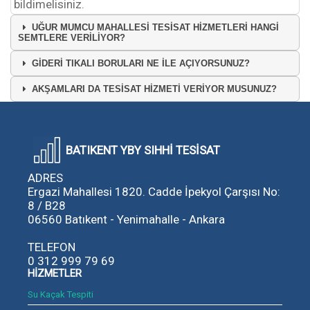
bildimelisiniz.
UĞUR MUMCU MAHALLESİ TESİSAT HİZMETLERİ HANGİ
SEMTLERE VERİLİYOR?
GİDERİ TIKALI BORULARI NE İLE AÇIYORSUNUZ?
AKŞAMLARI DA TESİSAT HİZMETİ VERİYOR MUSUNUZ?
BATIKENT YBY SIHHİ TESİSAT
ADRES
Ergazi Mahallesi 1820. Cadde İpekyol Çarşısı No:
8 / B28
06560 Batıkent - Yenimahalle - Ankara
TELEFON
0 312 999 79 69
HİZMETLER
Su Kaçak Tespiti